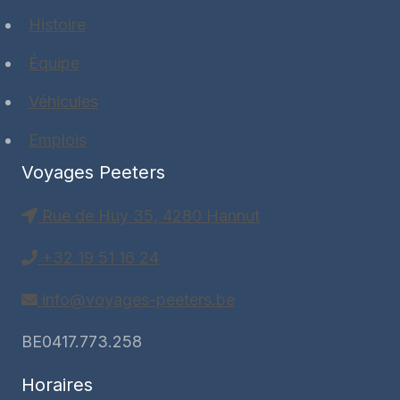
Histoire
Équipe
Véhicules
Emplois
Voyages Peeters
Rue de Huy 35, 4280 Hannut
+32 19 51 16 24
info@voyages-peeters.be
BE0417.773.258
Horaires