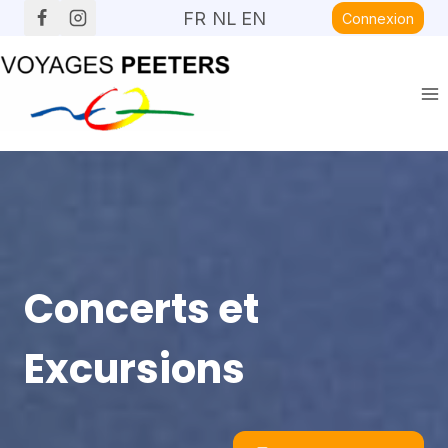
Aller
FR
NL
EN
Connexion
au
contenu
Concerts et
Excursions