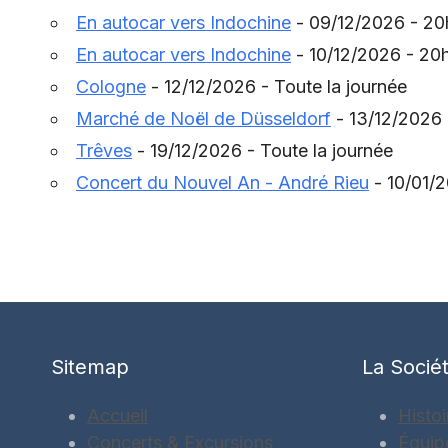
En autocar vers Indochine
- 09/12/2026 - 2
En autocar vers Indochine
- 10/12/2026 - 20
Cologne
- 12/12/2026 - Toute la journée
Marché de Noël de Düsseldorf
- 13/12/2026 
Trêves
- 19/12/2026 - Toute la journée
Concert du Nouvel An - André Rieu
- 10/01/2
Sitemap
La Socié
Accueil
Histoi
Concerts & Excursions
Équip