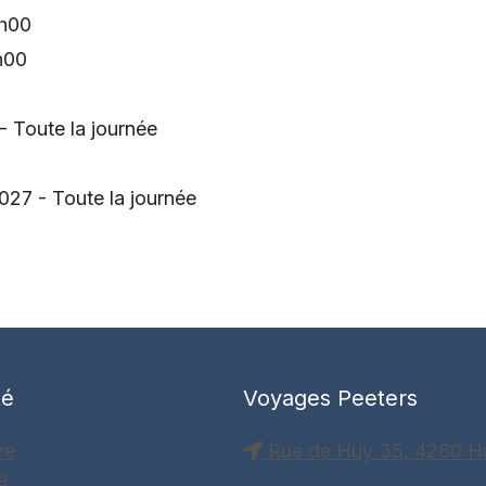
0h00
h00
- Toute la journée
027 - Toute la journée
té
Voyages Peeters
re
Rue de Huy 35, 4280 H
e