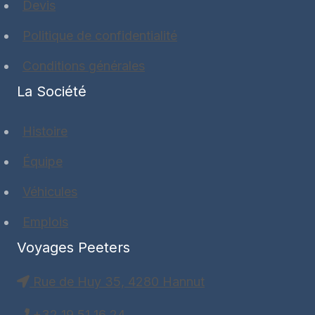
Devis
Politique de confidentialité
Conditions générales
La Société
Histoire
Équipe
Véhicules
Emplois
Voyages Peeters
Rue de Huy 35, 4280 Hannut
+32 19 51 16 24