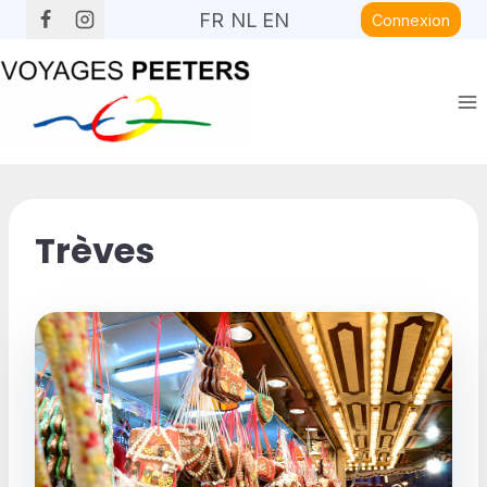
Aller
FR
NL
EN
Connexion
au
contenu
Trèves