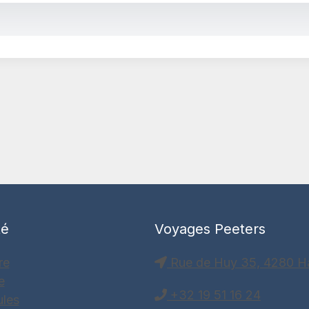
té
Voyages Peeters
re
Rue de Huy 35, 4280 H
e
+32 19 51 16 24
ules