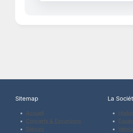
Sitemap
La Socié
Accueil
Histoi
Concerts & Excursions
Équip
Séjours
Véhic