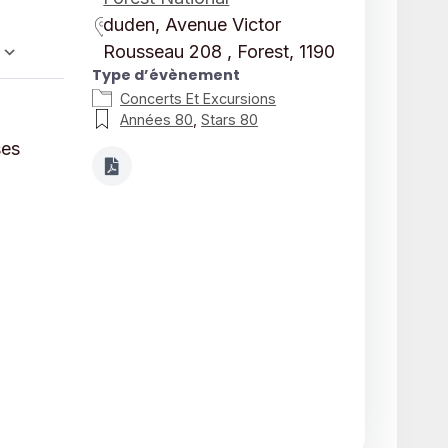
duden, Avenue Victor
Rousseau 208 , Forest, 1190
Type d’évènement
Calendrier Google
iCalendar
Concerts Et Excursions
Années 80
,
Stars 80
ses