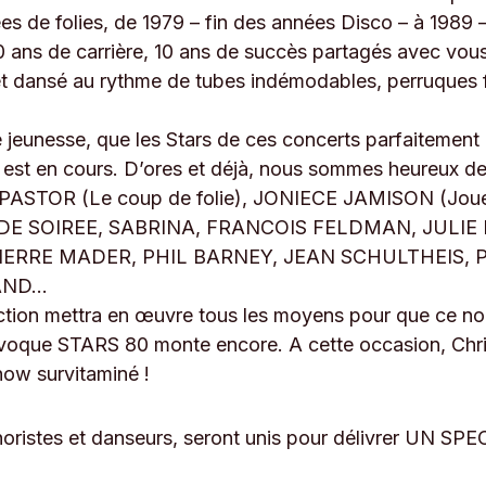
es de folies, de 1979 – fin des années Disco – à 1989 –
10 ans de carrière, 10 ans de succès partagés avec 
et dansé au rythme de tubes indémodables, perruques fl
jeunesse, que les Stars de ces concerts parfaitement 
re est en cours. D’ores et déjà, nous sommes heureux 
ASTOR (Le coup de folie), JONIECE JAMISON (Joue p
EBUT DE SOIREE, SABRINA, FRANCOIS FELDMAN, JULIE
PIERRE MADER, PHIL BARNEY, JEAN SCHULTHEIS,
GAND…
uction mettra en œuvre tous les moyens pour que ce no
rovoque STARS 80 monte encore. A cette occasion, Chr
ow survitaminé !
 choristes et danseurs, seront unis pour délivrer 