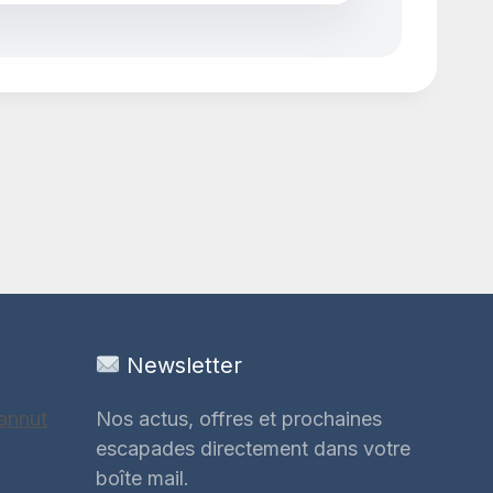
Newsletter
annut
Nos actus, offres et prochaines
escapades directement dans votre
boîte mail.