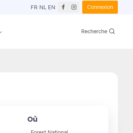
Connexion
FR
NL
EN
Recherche
Où
Forest National