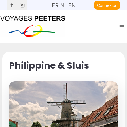
Aller
FR
NL
EN
Connexion
au
contenu
Philippine & Sluis