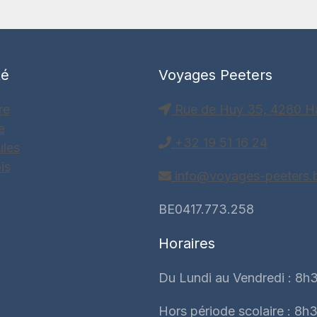
té
Voyages Peeters
re
Rue de Huy 35, 4280 H
e
+32 19 51 16 24
ules
is
info@voyages-peeters.
BE0417.773.258
Horaires
Du Lundi au Vendredi : 8h3
Hors période scolaire : 8h3