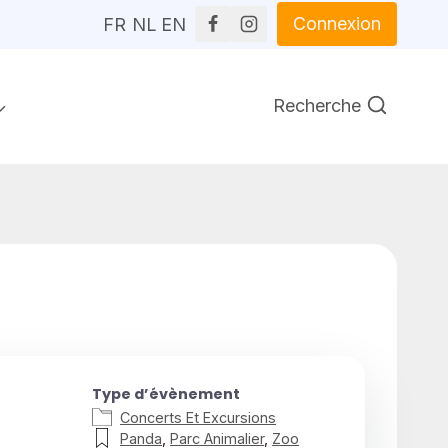
Connexion
FR
NL
EN
Recherche
Type d’évènement
Concerts Et Excursions
Panda
,
Parc Animalier
,
Zoo