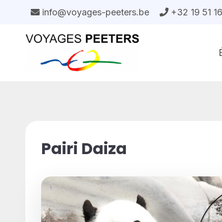
Aller
info@voyages-peeters.be
+32 19 51 1
au
contenu
Pairi Daiza