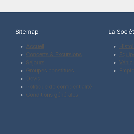
Sitemap
La Socié
Accueil
Histoi
Concerts & Excursions
Équip
Séjours
Véhic
Groupes constitués
Emplo
Devis
Politique de confidentialité
Conditions générales