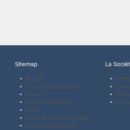
Sitemap
La Socié
Accueil
Histoi
Concerts & Excursions
Équip
Séjours
Véhic
Groupes constitués
Emplo
Devis
Politique de confidentialité
Conditions générales