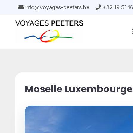
Aller
info@voyages-peeters.be
+32 19 51 1
au
contenu
Moselle Luxembourge