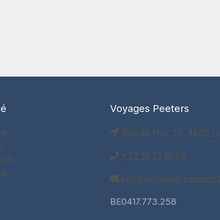
té
Voyages Peeters
re
Rue de Huy 35, 4280 H
e
+32 19 51 16 24
ules
is
info@voyages-peeters.
BE0417.773.258