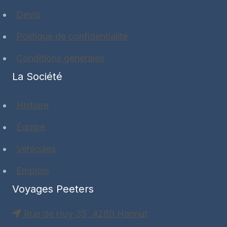
Devis
Politique de confidentialité
Conditions générales
La Société
Histoire
Équipe
Véhicules
Emplois
Voyages Peeters
Rue de Huy 35, 4280 Hannut