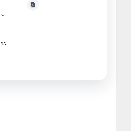
Calendrier Google
iCalendar
ses