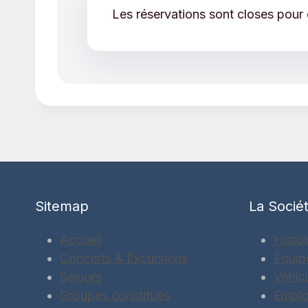
Les réservations sont closes pour
Sitemap
La Socié
Accueil
Histoi
Concerts & Excursions
Équip
Séjours
Véhic
Groupes constitués
Emplo