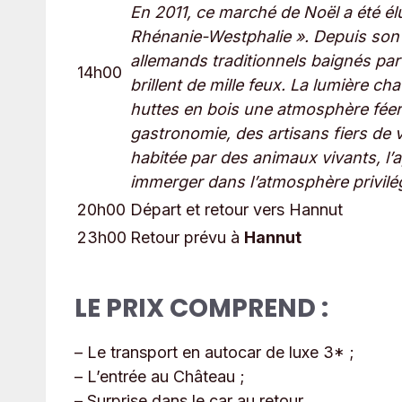
En 2011, ce marché de Noël a été é
Rhénanie-Westphalie ». Depuis son i
allemands traditionnels baignés par
14h00
brillent de mille feux. La lumière 
huttes en bois une atmosphère féeri
gastronomie, des artisans fiers de 
habitée par des animaux vivants, l’a
immerger dans l’atmosphère privilégi
20h00
Départ et retour vers Hannut
23h00
Retour prévu à
Hannut
LE PRIX COMPREND :
– Le transport en autocar de luxe 3* ;
– L’entrée au Château ;
– Surprise dans le car au retour.