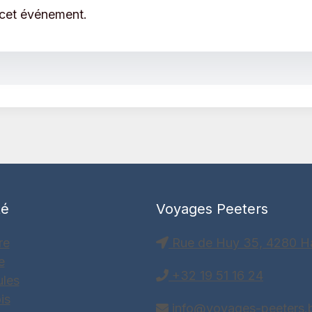
 cet événement.
té
Voyages Peeters
re
Rue de Huy 35, 4280 H
e
+32 19 51 16 24
ules
is
info@voyages-peeters.