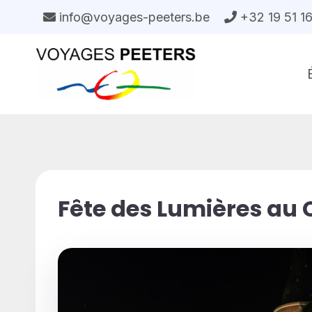
Aller
info@voyages-peeters.be
+32 19 51 1
au
contenu
Fête des Lumières au