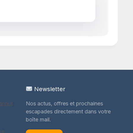
Newsletter
annut
Nos actus, offres et prochaines
escapades directement dans votre
boîte mail.
be