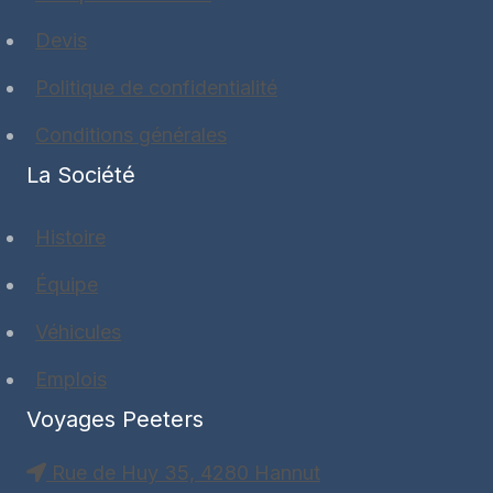
Devis
Politique de confidentialité
Conditions générales
La Société
Histoire
Équipe
Véhicules
Emplois
Voyages Peeters
Rue de Huy 35, 4280 Hannut