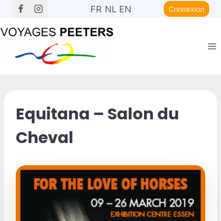
Aller
FR
NL
EN
Connexion
au
contenu
Equitana – Salon du
Cheval