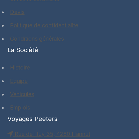
Devis
Politique de confidentialité
Conditions générales
La Société
Histoire
Équipe
Véhicules
Emplois
Voyages Peeters
Rue de Huy 35, 4280 Hannut