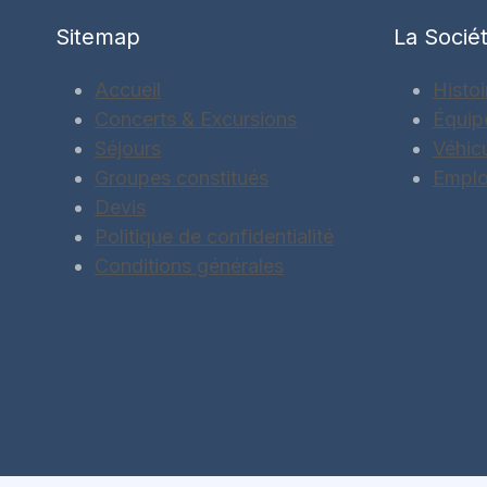
Sitemap
La Socié
Accueil
Histoi
Concerts & Excursions
Équip
Séjours
Véhic
Groupes constitués
Emplo
Devis
Politique de confidentialité
Conditions générales