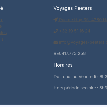
té
Voyages Peeters
re
Rue de Huy 35, 4280 H
e
+32 19 51 16 24
ules
is
info@voyages-peeters.
BE0417.773.258
Horaires
Du Lundi au Vendredi : 8h3
Hors période scolaire : 8h3