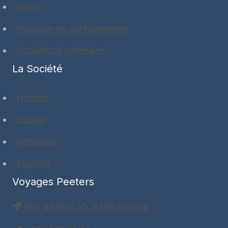
Devis
Politique de confidentialité
Conditions générales
La Société
Histoire
Équipe
Véhicules
Emplois
Voyages Peeters
Rue de Huy 35, 4280 Hannut