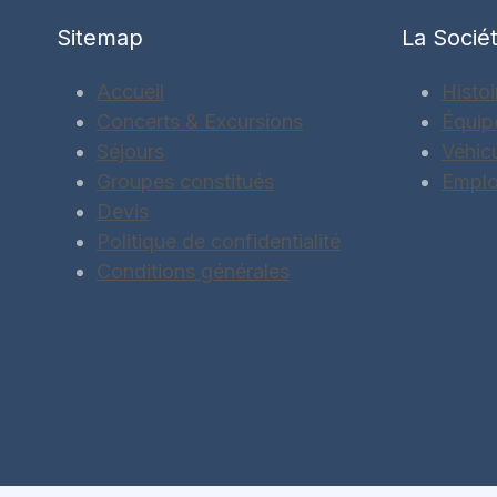
Sitemap
La Socié
Accueil
Histoi
Concerts & Excursions
Équip
Séjours
Véhic
Groupes constitués
Emplo
Devis
Politique de confidentialité
Conditions générales