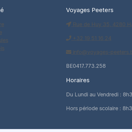
té
Voyages Peeters
re
Rue de Huy 35, 4280 H
e
+32 19 51 16 24
ules
is
info@voyages-peeters.
BE0417.773.258
Horaires
Du Lundi au Vendredi : 8h3
Hors période scolaire : 8h3