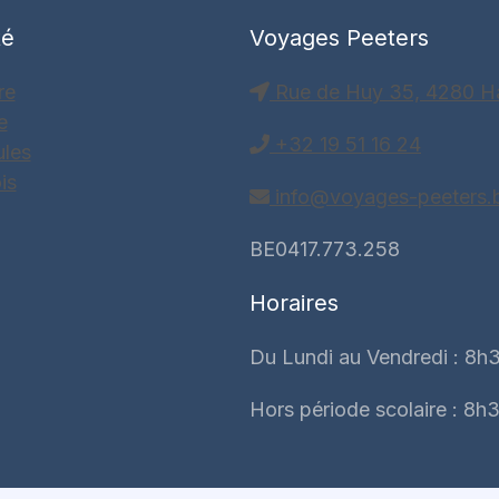
té
Voyages Peeters
re
Rue de Huy 35, 4280 H
e
+32 19 51 16 24
ules
is
info@voyages-peeters.
BE0417.773.258
Horaires
Du Lundi au Vendredi : 8h3
Hors période scolaire : 8h3