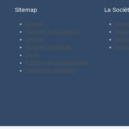
Sitemap
La Socié
Accueil
Histoi
Concerts & Excursions
Équip
Séjours
Véhic
Groupes constitués
Emplo
Devis
Politique de confidentialité
Conditions générales