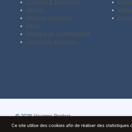
Concerts & Excursions
Équip
Séjours
Véhic
Groupes constitués
Emplo
Devis
Politique de confidentialité
Conditions générales
© 2026 Voyages Peeters
Ce site utilise des cookies afin de réaliser des statistiqu