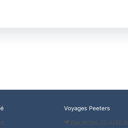
té
Voyages Peeters
re
Rue de Huy 35, 4280 H