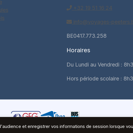
e
+32 19 51 16 24
ules
is
info@voyages-peeters.
BE0417.773.258
Horaires
Du Lundi au Vendredi : 8h3
Hors période scolaire : 8h3
es d'audience et enregistrer vos informations de session lorsque v