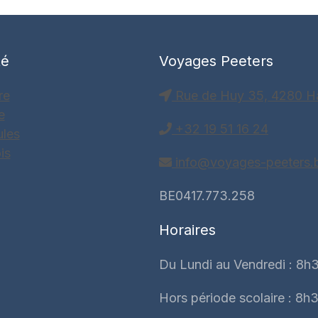
té
Voyages Peeters
re
Rue de Huy 35, 4280 H
e
+32 19 51 16 24
ules
is
info@voyages-peeters.
BE0417.773.258
Horaires
Du Lundi au Vendredi : 8h3
Hors période scolaire : 8h3