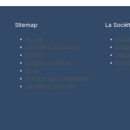
Sitemap
La Socié
Accueil
Histoi
Concerts & Excursions
Équip
Séjours
Véhic
Groupes constitués
Emplo
Devis
Politique de confidentialité
Conditions générales