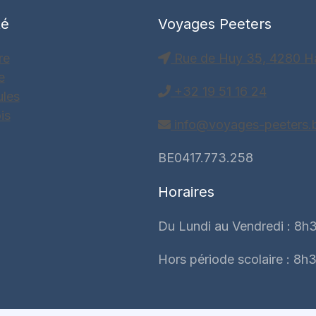
té
Voyages Peeters
re
Rue de Huy 35, 4280 H
e
+32 19 51 16 24
ules
is
info@voyages-peeters.
BE0417.773.258
Horaires
Du Lundi au Vendredi : 8h3
Hors période scolaire : 8h3