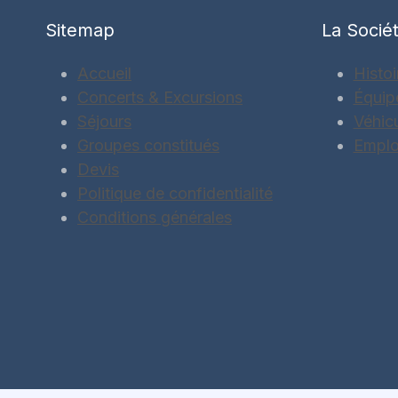
Sitemap
La Socié
Accueil
Histoi
Concerts & Excursions
Équip
Séjours
Véhic
Groupes constitués
Emplo
Devis
Politique de confidentialité
Conditions générales