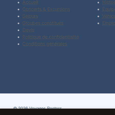
Accueil
Histoi
Concerts & Excursions
Équip
Séjours
Véhic
Groupes constitués
Emplo
Devis
Politique de confidentialité
Conditions générales
© 2026 Voyages Peeters