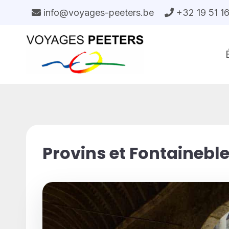
Aller
info@voyages-peeters.be
+32 19 51 1
au
contenu
Provins et Fontaineble