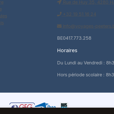
re
Rue de Huy 35, 4280 H
e
+32 19 51 16 24
ules
is
info@voyages-peeters.
BE0417.773.258
Horaires
Du Lundi au Vendredi : 8h3
Hors période scolaire : 8h3