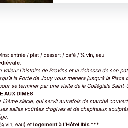
s: entrée / plat / dessert / café / ¼ vin, eau
édiévale
.
 en valeur l’histoire de Provins et la richesse de son pa
squ’à la Porte de Jouy vous mènera jusqu’à la Place 
 se terminer par une visite de la Collégiale Saint-Q
GE AUX DIMES
ème siècle, qui servit autrefois de marché couvert p
ues salles voûtées d’ogives et de chapiteaux sculpt
Âge.
 ¼ vin, eau) et
logement à l’Hôtel Ibis ***