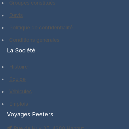
Groupes constitués
Devis
Politique de confidentialité
Conditions générales
La Société
Histoire
Équipe
Véhicules
Emplois
Voyages Peeters
Rue de Huy 35, 4280 Hannut