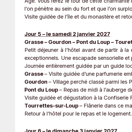
Age. Vous ferez le tour de cette charmante î
l’on pénètre au sein du fort et que l’on sur
Visite guidée de l’île et du monastère et re
Jour 5 – le samedi 2 janvier 2027
Grasse – Gourdon – Pont du Loup – Toure
Petit déjeuner à l’hôtel avant de partir à 
exceptionnels. Une escapade sensorielle et
Journée entièrement guidée par un guide loc
Grasse
– Visite guidée d’une parfumerie em
Gourdon
– Village perché classé parmi les 
Pont du Loup
– Repas de midi à l’auberge d
Visite guidée et dégustation à la Confiserie F
Tourrettes-sur-Loup
– Flânerie dans ce ma
Retour à l’hôtel pour le repas et le logement.
Jour 6 – le dimanche 3 janvier 2027