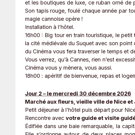
et les boutiques de luxe, ce ruban orné de 
Son tapis rouge, foulé chaque année par tou
magie cannoise opère !
Installation à l’hôtel.
16h00 : Big tour en train touristique, le peti
la cité médiévale du Suquet avec son point de
du Cinéma vous fera traverser le temps et d
Vous verrez, qu’à Cannes, rien n’est excessif
Cinéma vous y mènera, vous aussi.
18h00 : apéritif de bienvenue, repas et loge
Jour 2 – le mercredi 30 décembre 2026
Marché aux fleurs, vieille ville de Nice e
Petit déjeuner à l’hôtel puis départ pour Nic
Rencontre avec
votre guide et visite guidé
Édifiée dans une baie remarquable, la capit
Elle s’ordonne autour de deux places monu