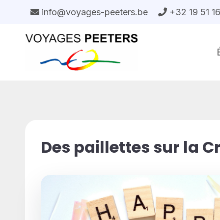
Aller
info@voyages-peeters.be
+32 19 51 1
au
contenu
Des paillettes sur la C