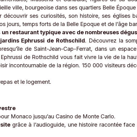
eille ville, bourgeoise dans ses quartiers Belle Époque 
r découvrir ses curiosités, son histoire, ses églises
s jours, temps forts de la Belle Epoque et de l’âge ba
s
un restaurant typique avec de nombreuses dégust
t jardins Ephrussi de Rothschild
. Découvrez la somp
a presqu’île de Saint-Jean-Cap-Ferrat, dans un espace
a Ephrussi de Rothschild vous fait vivre la vie de la 
loisir incontournable de la région. 150 000 visiteurs 
 repas et le logement.
vestre
t pour Monaco jusqu’au Casino de Monte Carlo.
isite
grâce à l’audioguide, une histoire racontée fa