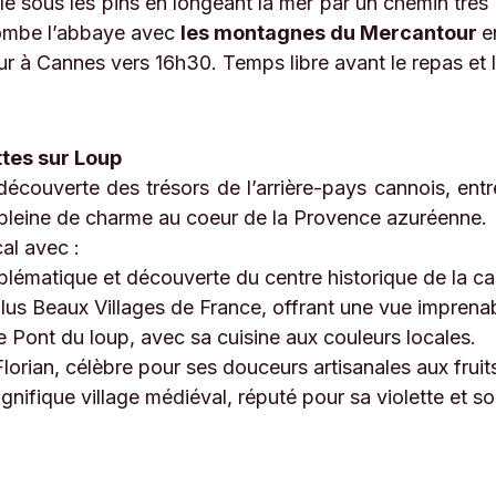
le sous les pins en longeant la mer par un chemin très
plombe l’abbaye avec
les montagnes du Mercantour
e
tour à Cannes vers 16h30. Temps libre avant le repas et 
ttes sur Loup
la découverte des trésors de l’arrière-pays cannois, e
 pleine de charme au coeur de la Provence azuréenne.
al avec :
blématique et découverte du centre historique de la c
Plus Beaux Villages de France, offrant une vue imprenab
e Pont du loup, avec sa cuisine aux couleurs locales.
lorian, célèbre pour ses douceurs artisanales aux fruits
gnifique village médiéval, réputé pour sa violette et 