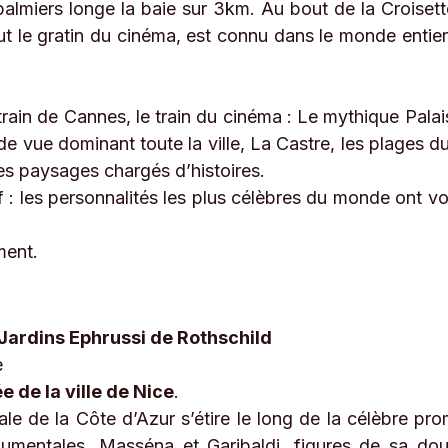
palmiers longe la baie sur 3km. Au bout de la Croisette
t le gratin du cinéma, est connu dans le monde entier
t train de Cannes, le train du cinéma : Le mythique Pala
 vue dominant toute la ville, La Castre, les plages du 
es paysages chargés d’histoires.
 : les personnalités les plus célèbres du monde ont voul
ment.
t Jardins Ephrussi de Rothschild
e
e de la ville de Nice
.
ale de la Côte d’Azur s’étire le long de la célèbre p
mentales, Masséna et Garibaldi, figures de sa double