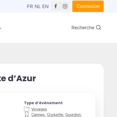
Connexion
FR
NL
EN
Recherche
te d’Azur
Type d’évènement
Voyages
Cannes
,
Croisette
,
Gourdon
,
27