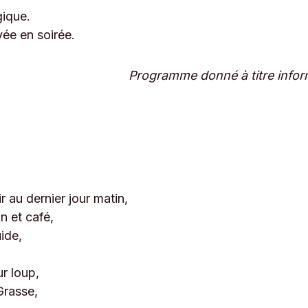
gique.
vée en soirée.
Programme donné à titre inform
 au dernier jour matin,
n et café,
ide,
ur loup,
Grasse,