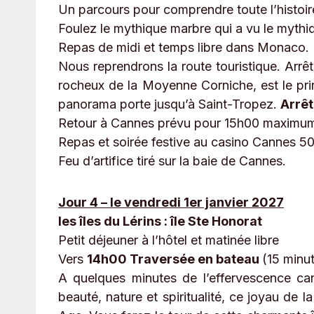
Un parcours pour comprendre toute l’histoire
Foulez le mythique marbre qui a vu le myt
Repas de midi et temps libre dans Monaco.
Nous reprendrons la route touristique. Arrê
rocheux de la Moyenne Corniche, est le princ
panorama porte jusqu’à Saint-Tropez.
Arrêt
Retour à Cannes prévu pour 15h00 maximu
Repas et soirée festive au casino Cannes 5
Feu d’artifice tiré sur la baie de Cannes.
Jour 4 – le vendredi 1er janvier 2027
les îles du Lérins : île Ste Honorat
Petit déjeuner à l’hôtel et matinée libre
Vers
14h00 Traversée en bateau
(15 minu
A quelques minutes de l’effervescence ca
beauté, nature et spiritualité, ce joyau de