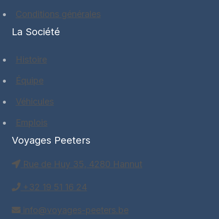
Conditions générales
La Société
Histoire
Équipe
Véhicules
Emplois
Voyages Peeters
Rue de Huy 35, 4280 Hannut
+32 19 51 16 24
info@voyages-peeters.be